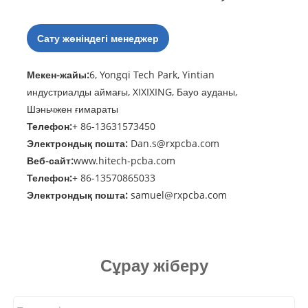
Сату жөніндегі менеджер
Мекен-жайы:
6, Yongqi Tech Park, Yintian
индустриалды аймағы, XIXIXING, Бауо ауданы,
Шэньчжен ғимараты
Телефон:
+ 86-13631573450
Электрондық пошта:
Dan.s@rxpcba.com
Веб-сайт:
www.hitech-pcba.com
Телефон:
+ 86-13570865033
Электрондық пошта:
samuel@rxpcba.com
Сұрау жіберу