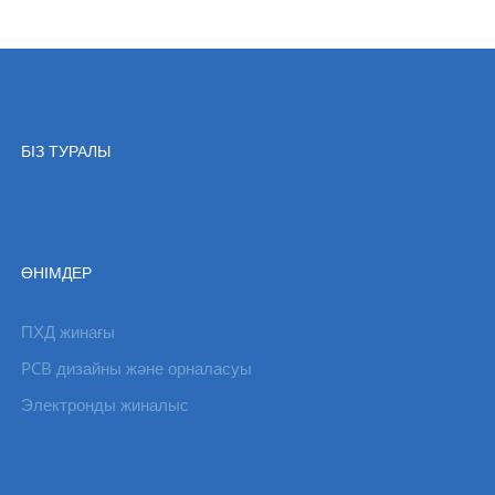
БІЗ ТУРАЛЫ
ӨНІМДЕР
ПХД жинағы
PCB дизайны және орналасуы
Электронды жиналыс