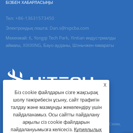
БІЗБЕН ХАБАРЛАСЫҢЫ
Тел: +86-13631573450
Электрондық пошта: Dan.s@rxpcba.com
Мекенжай: 6, Yongqi Tech Park, Yintian индустриалды
аймағы, XIXIXING, Бауо ауданы, Шэньчжен ғимараты
X
Біз cookie файлдарын сізге жақсырақ
шолу тәжірибесін ұсыну, сайт трафигін
талдау және мазмұнды жекелендіру үшін
пайдаланамыз. Осы сайтты пайдалану
арқылы сіз cookie файлдарын
Copyright © 2023 Shenzhen Hi Tech Co., Ltd. - PCB құрастыру, Схема,
пайдалануымызға келісесіз.
Құпиялылық