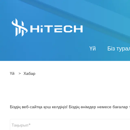
Үй
Біз тур
Үй
>
Хабар
Біздің веб-сайтқа қош келдіңіз! Біздің өнімдер немесе бағала