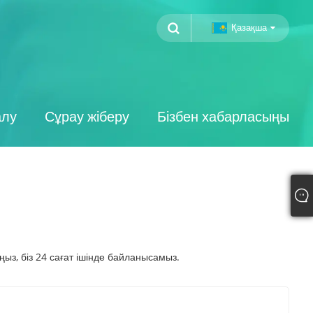
Қазақша
алу
Сұрау жіберу
Бізбен хабарласыңы
ңыз, біз 24 сағат ішінде байланысамыз.